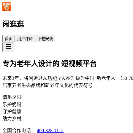
闲逛逛
首页
用户评价
下载安装
专为老年人设计的 短视频平台
未来3年，将
闲逛逛
从功能型APP升级为中国"新老年人"（5
居家养老生态品牌
和
新老年文化的代表符号
情系夕阳
乐护奶妈
守护健康
助力乡村
全国合作电话：
400-828-1112